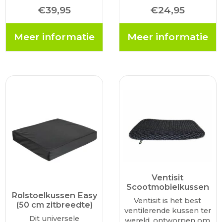
rolstoelkussen van
rolstoel zit. Het kussen
€
39,95
€
24,95
MultiMotion plaatst u in
is voorzien van een
uw rolstoel, maar kunt
klittenband flap wat u
Meer informatie
Meer informatie
u ook gebruiken voor
om de huidige zitting
een autostoel of een
kunt…
stoel in huis. Door de
hoogwaarde…
Ventisit
Scootmobielkussen
Rolstoelkussen Easy
Ventisit is het best
(50 cm zitbreedte)
ventilerende kussen ter
Dit universele
wereld, ontworpen om