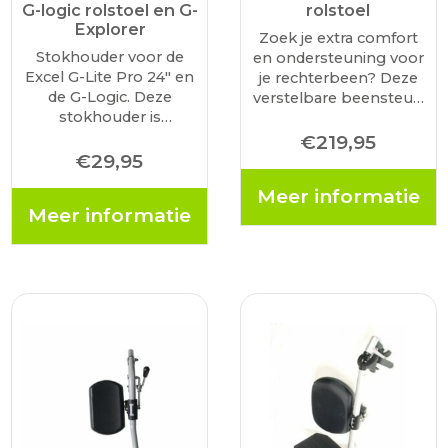
G-logic rolstoel en G-
rolstoel
Explorer
Zoek je extra comfort
Stokhouder voor de
en ondersteuning voor
Excel G-Lite Pro 24" en
je rechterbeen? Deze
de G-Logic. Deze
verstelbare beensteun
stokhouder is
(rechts) is geschikt voor
eenvoudig te monteren
de G-Basic rolstoel.
€
219,95
op de rolstoel en dient
€
29,95
Hoekverstelbaar In
ervoor dat u eenvoudig
hoogte en lengte
Meer informatie
een paar krukken of
verstelbaar Voorzien
Meer informatie
een wandelstok mee
van wegklapbare
kunt nemen.
kuitplaat