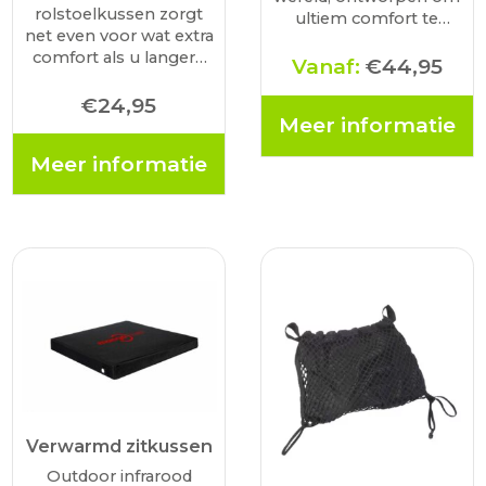
rolstoelkussen zorgt
ultiem comfort te
net even voor wat extra
bieden, zelfs onder de
comfort als u langere
zwaarste
Vanaf:
€
44,95
tijd achter elkaar in de
omstandigheden. Het
rolstoel zit. Het kussen
€
24,95
kussen, met een maat
Meer informatie
is voorzien van een
van 39 x 39 cm en een
klittenband flap wat u
dikte van 3 cm,…
Meer informatie
om de huidige zitting
kunt…
Verwarmd zitkussen
Outdoor infrarood