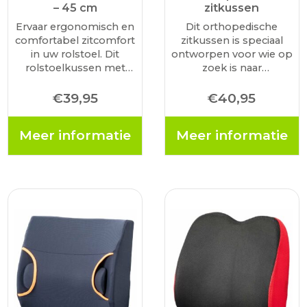
– 45 cm
zitkussen
Ervaar ergonomisch en
Dit orthopedische
comfortabel zitcomfort
zitkussen is speciaal
in uw rolstoel. Dit
ontworpen voor wie op
rolstoelkussen met
zoek is naar
mesh materiaal van
orthopedisch
MultiMotion biedt een
zitcomfort en een
€
39,95
€
40,95
perfecte balans tussen
perfecte zithouding.
zachtheid en
Voor uw rolstoel of op
Meer informatie
Meer informatie
ondersteuning dankzij
een stoel in huis.
het hoogwaardige PU-
Dankzij de combinatie
schuim. U kunt het
van koudschuim en
kussen eventueel ook
traagschuim biedt…
als ondersteuning…