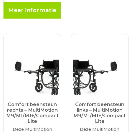
onze innovatieve
Meer informatie
oplossing: de
comfortabele
beensteun voor
lichtgewicht…
Comfort beensteun
Comfort beensteun
rechts – MultiMotion
links – MultiMotion
M9/M1/M1+/Compact
M9/M1/M1+/Compact
Lite
Lite
Deze MultiMotion
Deze MultiMotion