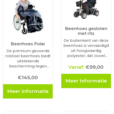
Beenhoes gesloten
met rits
De buitenkant van deze
Beenhoes Polar
beenhoes is vervaardigd
uit hoogwaardig
De premium gevoerde
polyester, dat zowel
rolstoel beenhoes biedt
winddicht als
uitstekende
waterafstotend is,
bescherming tegen
Vanaf:
€
99,00
waardoor je benen
kou en regen. Gemaakt
droog blijven bij
van waterafstotend
€
145,00
Meer informatie
regenachtig of vochtig
polyester en nylon, met
weer. Ter bescherming
een warme fleece
Meer informatie
tegen slijtage is aan de
voering, houdt het u
binnenkant een…
droog en comfortabel
tijdens koude en
regenachtige dagen.
Het…