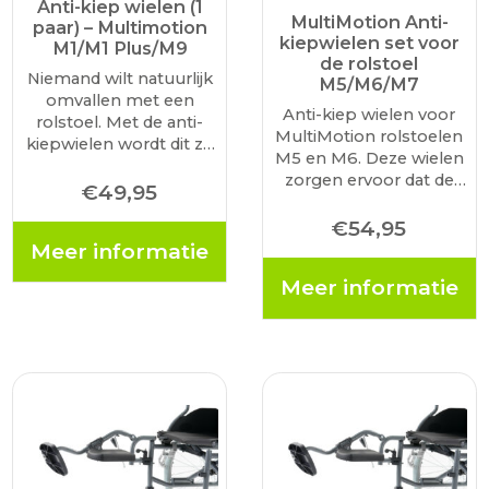
Anti-kiep wielen (1
MultiMotion Anti-
paar) – Multimotion
kiepwielen set voor
M1/M1 Plus/M9
de rolstoel
Niemand wilt natuurlijk
M5/M6/M7
omvallen met een
Anti-kiep wielen voor
rolstoel. Met de anti-
MultiMotion rolstoelen
kiepwielen wordt dit zo
M5 en M6. Deze wielen
veel mogelijk beperkt.
zorgen ervoor dat de
Deze anti-kiep wielen
€
49,95
rolstoel niet achterover
worden per paar
kan vallen.
€
54,95
aangeboden en zijn
Meer informatie
alleen geschikt voor de
rolstoelen Multimotion
Meer informatie
M1, M1 Plus en…