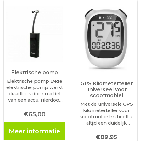
Elektrische pomp
Elektrische pomp Deze
GPS Kilometerteller
elektrische pomp werkt
universeel voor
draadloos door middel
scootmobiel
van een accu. Hierdoor
Met de universele GPS
kun je de pomp overal
kilometerteller voor
gebruiken. Dankzij het
€
65,00
scootmobielen heeft u
kleine formaat is het
altijd een duidelijk
makkelijk mee te
overzicht van uw
Meer informatie
nemen. Gebruik het
afgelegde routes,
€
89,95
voor je fiets, rolstoel,…