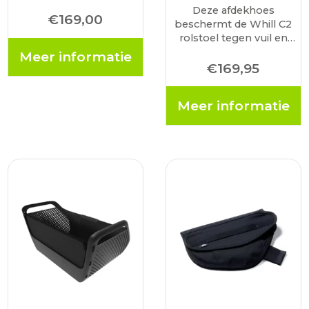
opladen, zowel in als
Deze afdekhoes
buiten het voertuig.
€
169,00
beschermt de Whill C2
Sluit de oplader aan op
rolstoel tegen vuil en
een stopcontact, en
stof wanneer je de
Meer informatie
binnen 5 uur…
rolstoel niet gebruikt.
€
169,95
Gemaakt van 100%
hoogwaardig nylon.
Meer informatie