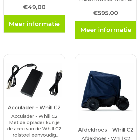
rolstoel? Met een extra
nodig heeft naast de
€
49,00
accu (Lithium Ion Accu
elektrische rolstoel.
€
595,00
25V 10Ah) heb je een
Meer informatie
reservebatterij waarmee
Meer informatie
je de…
Acculader – Whill C2
Acculader - Whill C2
Met de oplader kun je
de accu van de Whill C2
Afdekhoes – Whill C2
rolstoel eenvoudig
Afdekhoes - Whill C2