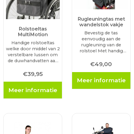
Rugleuningtas met
wandelstok vakje
Rolstoeltas
Bevestig de tas
MultiMotion
eenvoudig aan de
Handige rolstoeltas
rugleuning van de
welke door middel van 2
rolstoel Met handig
verstelbare lussen om
vakje voor de
de duwhandvatten aan
wandelstok Extra
€
49,00
de rolstoel gehangen
opbergruimte voor
kan worden. De tas is
€
39,95
kleine persoonlijke
voorzien van 4 ruimtes
Meer informatie
eigendommen
welke met een rits zijn
Meer informatie
af te sluiten. 1 groot…