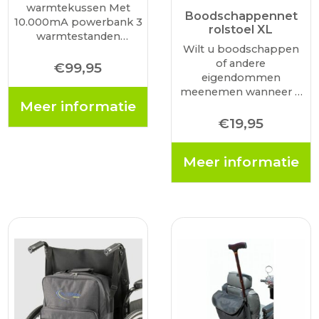
warmtekussen Met
Boodschappennet
10.000mA powerbank 3
rolstoel XL
warmtestanden
Wilt u boodschappen
Voorzien van handige
of andere
handgreep
€
99,95
eigendommen
Waterafstotende stof
meenemen wanneer u
3,5 uur warm in de
Meer informatie
op pad gaat met uw
hoogste stand
rolstoel? Met een
€
19,95
boodschappennet
heeft u alles binnen
Meer informatie
handbereik. Het is
universeel toepasbaar
en dus op vrijwel alle
rolstoelen te
bevestigen…