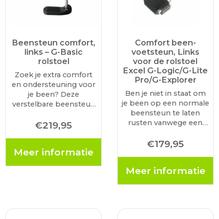
Beensteun comfort,
Comfort been-
links – G-Basic
voetsteun, Links
rolstoel
voor de rolstoel
Excel G-Logic/G-Lite
Zoek je extra comfort
Pro/G-Explorer
en ondersteuning voor
Ben je niet in staat om
je been? Deze
je been op een normale
verstelbare beensteun
beensteun te laten
(links) is geschikt voor
rusten vanwege een
de G-Basic rolstoel.
€
219,95
gebroken been of een
Hoekverstelbaar In
slechte doorbloeding?
€
179,95
hoogte en lengte
Meer informatie
Maak dan kennis met
verstelbaar Voorzien
onze innovatieve
van wegklapbare
Meer informatie
oplossing: de
kuitplaat
comfortabele
beensteun voor
lichtgewicht…