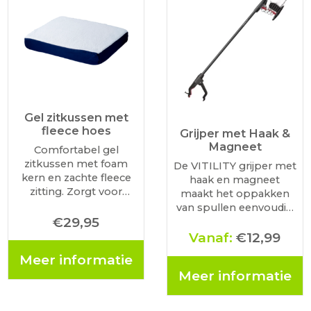
Gel zitkussen met
fleece hoes
Grijper met Haak &
Magneet
Comfortabel gel
zitkussen met foam
De VITILITY grijper met
kern en zachte fleece
haak en magneet
zitting. Zorgt voor
maakt het oppakken
goede drukverdeling
van spullen eenvoudig
tijdens rustmomenten
€
29,95
en comfortabel. Dankzij
op uw rollator. Voorzien
de lichte knijpbeweging
Vanaf:
€
12,99
van een afneembare,
pak je moeiteloos
Meer informatie
wasbare hoes met
voorwerpen zonder te
Meer informatie
ritssluiting.
bukken of te reiken. De
magneet is ideaal voor
kleine…