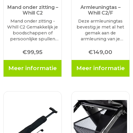
Mand onder zitting –
Armleuningtas –
Whill C2
Whill C2/F
Mand onder zitting -
Deze armleuningtas
Whill C2 Gemakkelijk je
bevestig je met al het
boodschappen of
gemak aan de
persoonlijke spullen
armleuning van je
meenemen? Deze
rolstoel. Vanwege het
mand plaats je onder de
compacte formaat is
€
99,95
€
149,00
zitting van de Whill
het geschikt voor
model C2 rolstoel.
belangrijke spullen
Meer informatie
Meer informatie
zoals je telefoon,
portemonnee en
sleutels. De tas heeft
een rits…