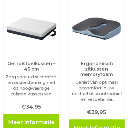
Gel rolstoelkussen –
Ergonomisch
45 cm
zitkussen
memoryfoam
Zorg voor extra comfort
Geniet van optimaal
en ondersteuning met
zitcomfort in uw
dit hoogwaardige
rolstoel of scootmobiel
rolstoelkussen van
en verbeter de
MultiMotion. Dankzij de
ergonomische houding.
innovatieve gelkern zit u
€
34,95
Dankzij het
€
39,95
altijd koel en
ergonomische ontwerp
ontspannen, zelfs bij
Meer informatie
en hoogwaardig
langdurig gebruik. Koel
Meer informatie
memoryfoam biedt dit