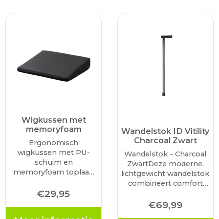
Wigkussen met
memoryfoam
Wandelstok ID Vitility
Charcoal Zwart
Ergonomisch
wigkussen met PU-
Wandelstok – Charcoal
schuim en
ZwartDeze moderne,
memoryfoam toplaag
lichtgewicht wandelstok
dat zorgt voor een
combineert comfort
betere zithouding en
€
29,95
met stijl. Dankzij de
extra comfort tijdens
zachte ergonomische
€
69,99
het zitten. Ideaal voor
handgreep, het