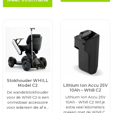
andere situaties.
Stokhouder WHILL
Model C2
Lithium Ion Accu 25V
10Ah – Whill C2
De wandelstokhouder
Lithium Ion Accu 25V
voor de Whill C2 is een
10Ah - Whill C2 Wil je
onmisbaar accessoire
extra veel kilometers
voor iedereen die af en
maken met de Whill C2
toe extra ondersteuning