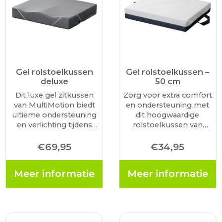
Gel rolstoelkussen
Gel rolstoelkussen –
deluxe
50 cm
Dit luxe gel zitkussen
Zorg voor extra comfort
van MultiMotion biedt
en ondersteuning met
ultieme ondersteuning
dit hoogwaardige
en verlichting tijdens
rolstoelkussen van
het zitten in uw rolstoel.
MultiMotion. Dankzij de
Dankzij het
hoogwaardige gelkern
€
69,95
€
34,95
ergonomische ontwerp
zit u altijd koel en
met High Density
ontspannen. Ook bij
Meer informatie
Meer informatie
schuim ervaart u
langdurig gebruik. Koel
optimaal zitcomfort. Bij
en comfortabel dankzij
uitstek geschikt voor
de gelkern Optimale
rolstoelen, maar…
ondersteuning door…