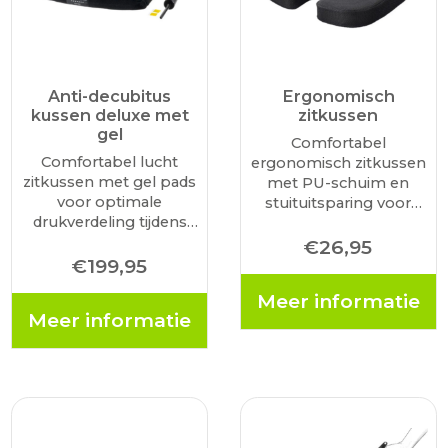
Anti-decubitus
Ergonomisch
kussen deluxe met
zitkussen
gel
Comfortabel
Comfortabel lucht
ergonomisch zitkussen
zitkussen met gel pads
met PU-schuim en
voor optimale
stuituitsparing voor
drukverdeling tijdens
drukverlichting tijdens
het zitten. Ideaal voor
het zitten. Ideaal voor
€
26,95
gebruik op een rollator.
€
199,95
gebruik op een rollator,
Voorzien van instelbare
stoel of onderweg. Met
Meer informatie
luchtdruk, ademende
anti-slip onderzijde en
Meer informatie
hoes en anti-slip
ademende, wasbare
onderzijde. Inclusief
hoes.
handpomp.