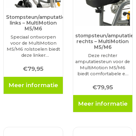
Stompsteun/amputatiesteun
links – MultiMotion
M5/M6
stompsteun/amputatie
Speciaal ontworpen
rechts – MultiMotion
voor de MultiMotion
M5/M6
M5/M6 rolstoelen biedt
deze linker
Deze rechter
amputatiesteun
amputatiesteun voor de
optimale
MultiMotion M5/M6
€
79,95
ondersteuning en
biedt comfortabele en
comfort bij een
stabiele ondersteuning
Meer informatie
beenamputatie.
bij een beenamputatie.
€
79,95
Eenvoudig in hoogte en
De steun is in hoogte
hoek verstelbaar voor
en hoek verstelbaar en
Meer informatie
een ergonomische
bevordert een
zithouding en betere
ergonomische
drukverdeling.
zithouding. Eenvoudig
te monteren zonder
extra gereedschap.