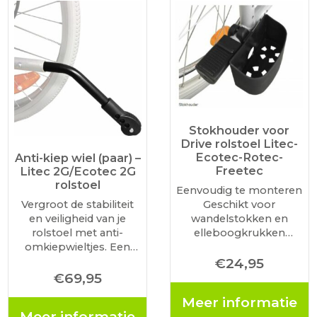
Stokhouder voor
Drive rolstoel Litec-
Ecotec-Rotec-
Anti-kiep wiel (paar) –
Freetec
Litec 2G/Ecotec 2G
rolstoel
Eenvoudig te monteren
Geschikt voor
Vergroot de stabiliteit
wandelstokken en
en veiligheid van je
elleboogkrukken
rolstoel met anti-
Geschikt voor de
omkiepwieltjes. Een
rolstoelen – Litec-
anti-kiepwiel op de
€
24,95
Ecotec-Rotec-Freetec
rolstoel voorkomt dat
€
69,95
deze achterover kantelt
Meer informatie
op hellingen of in
Meer informatie