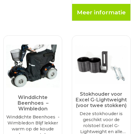
gereden kilometers en
huidige locatie. De
Meer informatie
accessoire is
ontworpen om uw
scootmobielritten
veiliger, comfortabeler
en efficiënter te maken.
…
Stokhouder voor
Winddichte
Excel G-Lightweight
Beenhoes –
(voor twee stokken)
Wimbledon
Deze stokhouder is
Winddichte Beenhoes -
geschikt voor de
Wimbledon Blijf lekker
rolstoel Excel G-
warm op de koude
Lightweight en alle