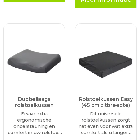
en comfortabel dankzij
zitkussen uitstekende
de gelkern Optimale
drukverlichting en
ondersteuning door…
luchtcirculatie. Het
zitkussen is 45 cm
breed, 38…
Dubbellaags
Rolstoelkussen Easy
rolstoelkussen
(45 cm zitbreedte)
Ervaar extra
Dit universele
ergonomische
rolstoelkussen zorgt
ondersteuning en
net even voor wat extra
comfort in uw rolstoel.
comfort als u langere
Dit dubbellaagse
tijd achter elkaar in de