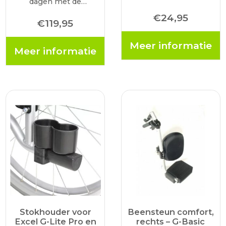
dagen met de
rolstoelen met een
winddichte beenhoes
buisframe van 25 mm
€
24,95
Wimbledon. De
€
119,95
dik.
beenhoes heeft een
gevoerde stof dat je
Meer informatie
Meer informatie
benen tijdens het rijden
warm en droog houden.
Zo kun je…
Stokhouder voor
Beensteun comfort,
Excel G-Lite Pro en
rechts – G-Basic