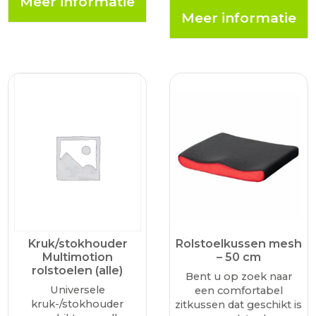
Meer informatie
gebruik op een rollator,
duurzame aluminium
Meer informatie
met anti-slip onderzijde
ontwerp en de
en afneembare,
schokabsorberende
wasbare hoes.
dop loop je stabieler en
met minder belasting
op je gewrichten. De…
Kruk/stokhouder
Rolstoelkussen mesh
Multimotion
– 50 cm
rolstoelen (alle)
Bent u op zoek naar
Universele
een comfortabel
kruk-/stokhouder
zitkussen dat geschikt is