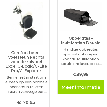
Opbergtas –
MultiMotion Double
Handige opbergtas
Comfort been-
speciaal ontworpen
voetsteun Rechts
voor de MultiMotion
voor de rolstoel
Double rollator. Ideaal
Excel G-Logic/G-Lite
voor het meenemen
Pro/G-Explorer
van persoonlijke
€
39,95
Ben je niet in staat om
spullen tijdens een
je been op een normale
wandeling of
Meer informatie
beensteun te laten
boodschap. De tas is
rusten vanwege een
stevig, waterafstotend
gebroken been of een
en eenvoudig te
slechte doorbloeding?
€
179,95
bevestigen aan het
Maak dan kennis met
frame van de…