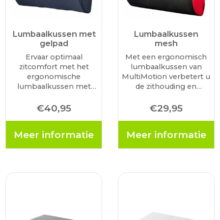
Lumbaalkussen met
Lumbaalkussen
gelpad
mesh
Ervaar optimaal
Met een ergonomisch
zitcomfort met het
lumbaalkussen van
ergonomische
MultiMotion verbetert u
lumbaalkussen met
de zithouding en
een hot/cold gelpad.
vermindert u mogelijke
Hiermee kunt u het
rug- en nekklachten
€
40,95
€
29,95
kussen koelen of
tijdens het zitten. Het
verwarmen, dat
biedt optimale
Meer informatie
Meer informatie
verlichting geeft bij
ondersteuning aan de
rugpijn, spierkrampen
onderrug en helpt uw
en stijfheid. Het
wervelkolom in een
lumbaalkussen helpt
natuurlijke positie…
de natuurlijke houding
van uw…