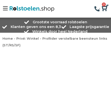
0
Grootste voorraad rolstoelen
Klanten geven ons een 8,3
Laagste prijsgarantie
Winkels door heel Nederland
Home
-
Privé: Winkel
-
ProRider verstelbare beensteun links
(ST/RS/SF)