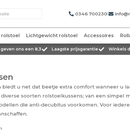
0346 700230
info@r
rolstoel
Lichtgewicht rolstoel
Accessoires
Roll
 geven ons een 8,3
Laagste prijsgarantie
Winkels 
ssen
 biedt u net dat beetje extra comfort wanneer u lan
jn diverse soorten rolstoelkussens; van een simpel
odellen die anti-decubitus voorkomen. Voor iedere
anschaffen.
n