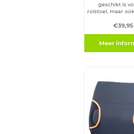
geschikt is v
rolstoel, maar ook
in de auto te geb
€
39,95
Dit hoogwaardig
biedt uitste
ondersteuning e
Meer infor
dankzij h