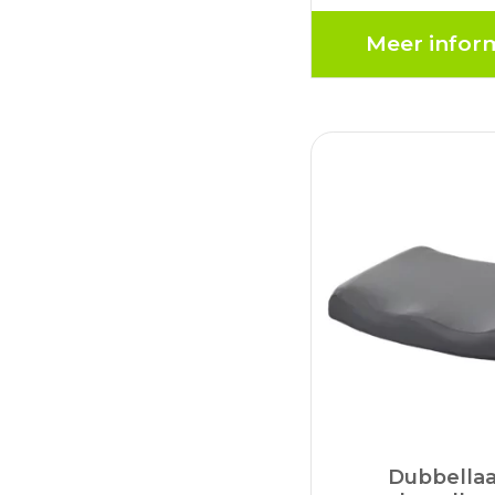
u altijd koe
ontspannen. O
Meer infor
langdurig gebrui
comfortabel da
gelkern Opt
ondersteuning
Dubbella