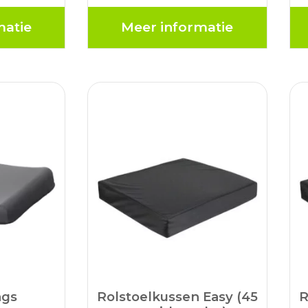
l en
altijd koel en ontspannen,
ok bij
zelfs bij langdurig gebruik.
matie
Meer informatie
k. Koel en
Koel en comfortabel
nkzij de
dankzij de gelkern
imale
Optimale ondersteuning
 door…
door…
ags
Rolstoelkussen Easy (45
R