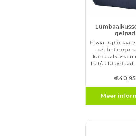
Lumbaalkuss
gelpad
Ervaar optimaal 
met het ergon
lumbaalkussen 
hot/cold gelpad
kunt u het kuss
€
40,95
of verwarmen
verlichting geeft b
spierkrampen en s
Meer infor
Het lumbaalkuss
de natuurlijke h
uw…