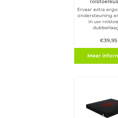
rolstoelku
Ervaar extra erg
ondersteuning e
in uw rolstoe
dubbellaa
rolstoelkuss
€
39,95
MultiMotion plaat
rolstoel, maar k
gebruiken vo
Meer infor
autostoel of een
huis. Door
hoogwaar