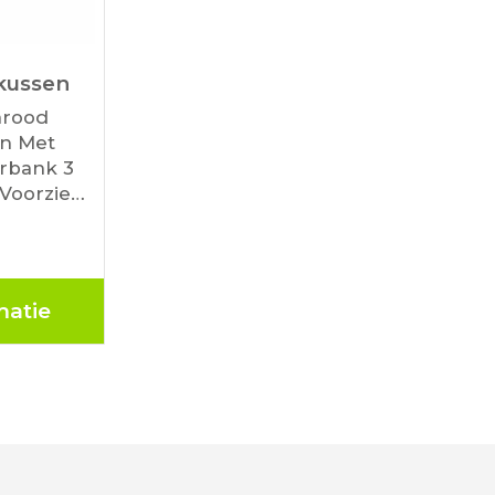
kussen
arood
n Met
rbank 3
Voorzien
ndgreep
stof 3,5
 hoogste
matie