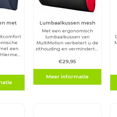
en met
Lumbaalkussen mesh
Met een ergonomisch
zitcomfort
lumbaalkussen van
omische
M
MultiMotion verbetert u de
met een
zithouding en vermindert u
. Hiermee
mogelijke rug- en
en koelen
€
29,95
nekklachten tijdens het
, dat
D
zitten. Het biedt optimale
ij rugpijn,
o
ondersteuning aan de
Meer informatie
tijfheid.
s
onderrug en helpt uw
matie
en helpt
wervelkolom in een
ouding van
natuurlijke positie…