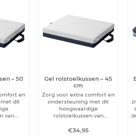
sen – 50
Gel rolstoelkussen – 45
cm
comfort en
Zorg voor extra comfort en
met dit
ondersteuning met dit
z
ige
hoogwaardige
en van
rolstoelkussen van
d
nkzij de
MultiMotion. Dankzij de
D
€
34,95
lkern zit
innovatieve gelkern zit u