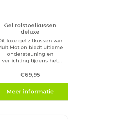
Gel rolstoelkussen
deluxe
Dit luxe gel zitkussen van
ultiMotion biedt ultieme
ondersteuning en
verlichting tijdens het
zitten in uw rolstoel.
€
69,95
ankzij het ergonomische
ntwerp met High Density
chuim ervaart u optimaal
Meer informatie
zitcomfort. Bij uitstek
geschikt voor rolstoelen,
maar…