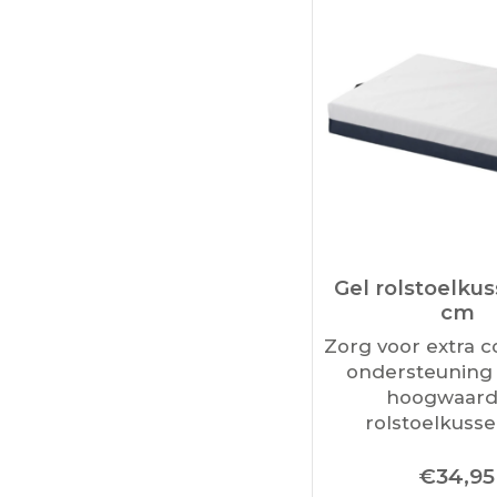
Gel rolstoelkus
cm
Zorg voor extra 
ondersteuning 
hoogwaard
rolstoelkuss
MultiMotion. Da
€
34,95
hoogwaardige ge