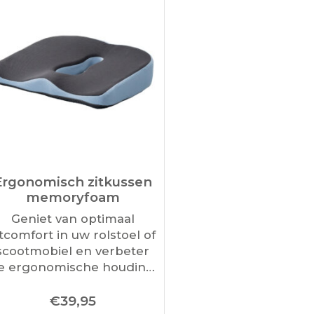
Ergonomisch zitkussen
memoryfoam
Geniet van optimaal
itcomfort in uw rolstoel of
scootmobiel en verbeter
e ergonomische houding.
ankzij het ergonomische
€
39,95
ontwerp en hoogwaardig