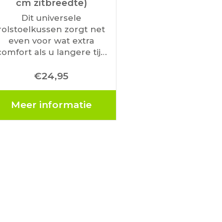
cm zitbreedte)
Dit universele
rolstoelkussen zorgt net
even voor wat extra
comfort als u langere tijd
chter elkaar in de rolstoel
€
24,95
it. Het kussen is voorzien
van een klittenband flap
at u om de huidige zitting
Meer informatie
kunt…