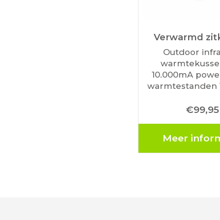
Verwarmd zit
Outdoor infr
warmtekusse
10.000mA powe
warmtestanden 
van handige ha
€
99,95
Waterafstotende 
uur warm in de
stand
Meer infor