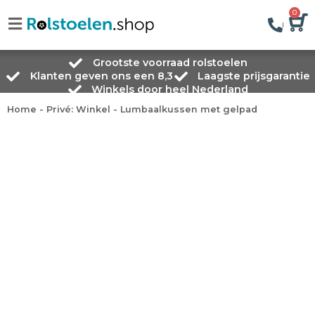
0
Grootste voorraad rolstoelen
Klanten geven ons een 8,3
Laagste prijsgarantie
Winkels door heel Nederland
Home
-
Privé: Winkel
-
Lumbaalkussen met gelpad