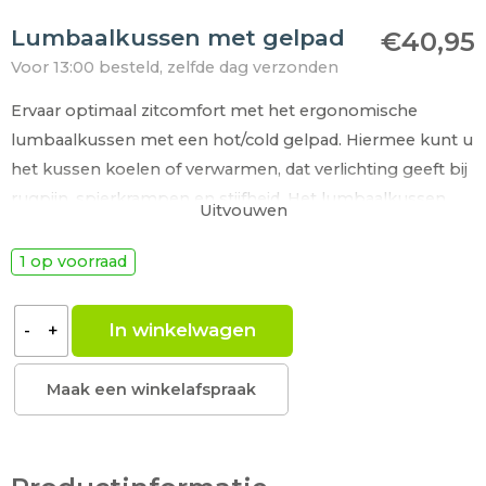
Lumbaalkussen met gelpad
€
40,95
Voor 13:00 besteld, zelfde dag verzonden
Ervaar optimaal zitcomfort met het ergonomische
lumbaalkussen met een hot/cold gelpad. Hiermee kunt u
het kussen koelen of verwarmen, dat verlichting geeft bij
rugpijn, spierkrampen en stijfheid. Het lumbaalkussen
Uitvouwen
helpt de natuurlijke houding van uw rug te
ondersteunen. Bovendien is de diepte / dikte van de
1 op voorraad
lumbaal af te stellen van 5 tot 11,5 cm. Te gebruiken voor
diverse soorten stoelen, zoals rolstoelen, bureaustoelen,
In winkelwagen
-
+
autostoelen en stoelen in huis. Dankzij de elastische band
blijft het kussen altijd op zijn plek zitten.
Maak een winkelafspraak
Lees meer