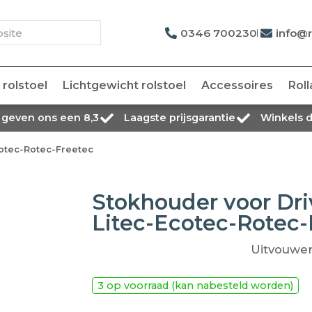
0346 700230
info@r
rolstoel
Lichtgewicht rolstoel
Accessoires
Roll
 geven ons een 8,3
Laagste prijsgarantie
Winkels 
cotec-Rotec-Freetec
Stokhouder voor Driv
Litec-Ecotec-Rotec-
Uitvouwe
3 op voorraad (kan nabesteld worden)