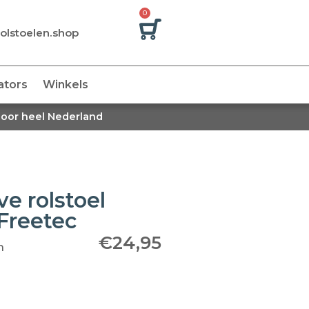
0
olstoelen.shop
ators
Winkels
door heel Nederland
e rolstoel
Freetec
€
24,95
n