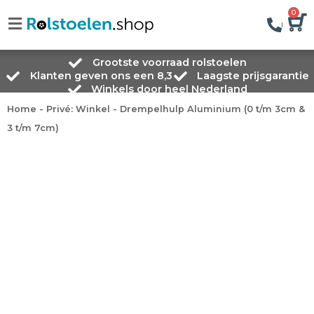
0
Grootste voorraad rolstoelen
Klanten geven ons een 8,3
Laagste prijsgarantie
Winkels door heel Nederland
Home
-
Privé: Winkel
-
Drempelhulp Aluminium (0 t/m 3cm &
3 t/m 7cm)