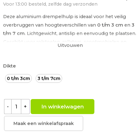
Voor 13:00 besteld, zelfde dag verzonden
Deze aluminium drempelhulp is ideaal voor het veilig
overbruggen van hoogteverschillen van
0 t/m 3 cm
en
3
t/m 7 cm
. Lichtgewicht, antislip en eenvoudig te plaatsen.
Geschikt voor rolstoelen, rollators, scootmobielen en
Uitvouwen
transportkarren. Voor binnen- én buitengebruik.
Verkrijgbaar in meerdere maten, met hoge draagkracht
Dikte
(tot 300 kg).
Lees meer
0 t/m 3cm
3 t/m 7cm
In winkelwagen
-
+
Maak een winkelafspraak