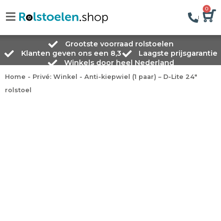
0
Grootste voorraad rolstoelen
Klanten geven ons een 8,3
Laagste prijsgarantie
Winkels door heel Nederland
Home
-
Privé: Winkel
-
Anti-kiepwiel (1 paar) – D-Lite 24″
rolstoel