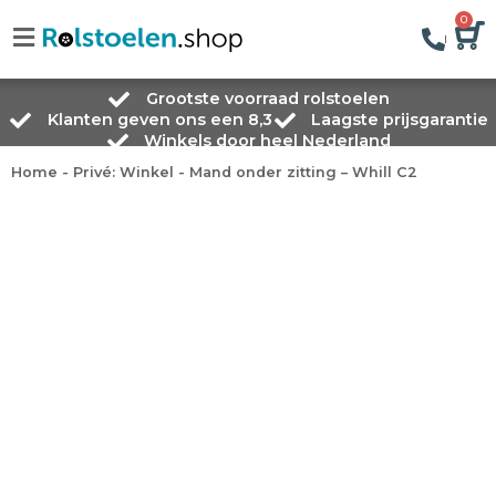
0
Grootste voorraad rolstoelen
Klanten geven ons een 8,3
Laagste prijsgarantie
Winkels door heel Nederland
Home
-
Privé: Winkel
-
Mand onder zitting – Whill C2