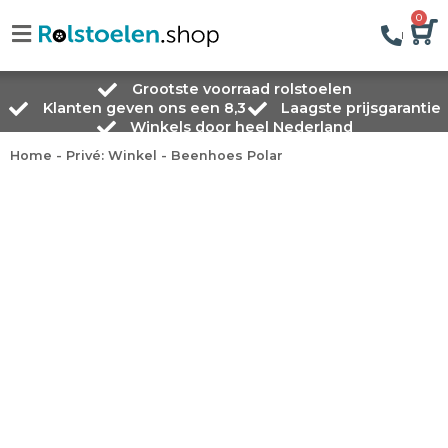
0
Grootste voorraad rolstoelen
Klanten geven ons een 8,3
Laagste prijsgarantie
Winkels door heel Nederland
Home
-
Privé: Winkel
-
Beenhoes Polar