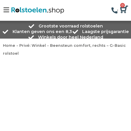
0
Grootste voorraad rolstoelen
Klanten geven ons een 8,3
Laagste prijsgarantie
Winkels door heel Nederland
Home
-
Privé: Winkel
-
Beensteun comfort, rechts – G-Basic
rolstoel