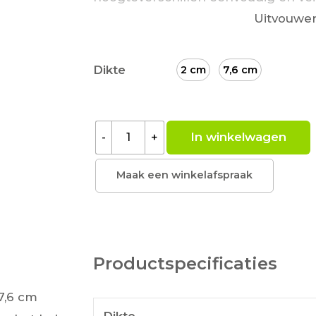
Uitvouwe
scootmobielen, rollators en kinde
antislip, weerbestendig rubber. Dir
montage. Geschikt voor binnen en 
Dikte
2 cm
7,6 cm
Lees meer
In winkelwagen
-
+
Maak een winkelafspraak
Productspecificaties
7,6 cm