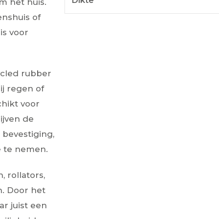
Dikte
m het huis.
enshuis of
is voor
ycled rubber
ij regen of
chikt voor
lijven de
bevestiging,
e te nemen.
 rollators,
. Door het
r juist een