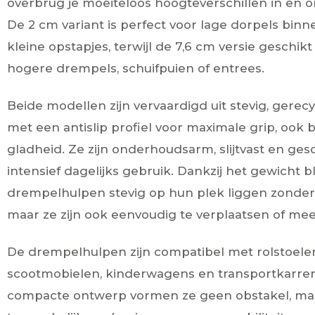
overbrug je moeiteloos hoogteverschillen in en o
De 2 cm variant is perfect voor lage dorpels binn
kleine opstapjes, terwijl de 7,6 cm versie geschikt 
hogere drempels, schuifpuien of entrees.
Beide modellen zijn vervaardigd uit stevig, gerec
met een antislip profiel voor maximale grip, ook b
gladheid. Ze zijn onderhoudsarm, slijtvast en ges
intensief dagelijks gebruik. Dankzij het gewicht b
drempelhulpen stevig op hun plek liggen zonder 
maar ze zijn ook eenvoudig te verplaatsen of me
De drempelhulpen zijn compatibel met rolstoelen,
scootmobielen, kinderwagens en transportkarren
compacte ontwerp vormen ze geen obstakel, maa