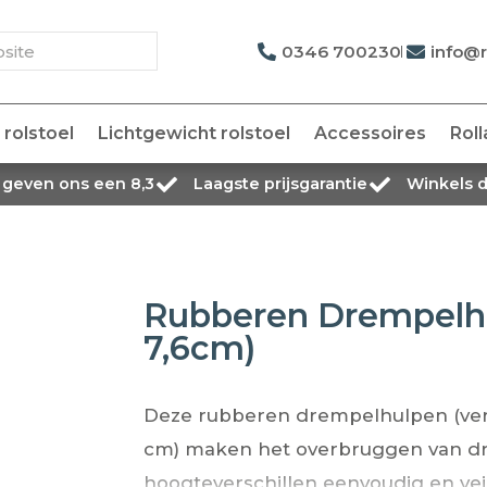
0346 700230
info@r
rolstoel
Lichtgewicht rolstoel
Accessoires
Roll
 geven ons een 8,3
Laagste prijsgarantie
Winkels 
Rubberen Drempelh
7,6cm)
Deze rubberen drempelhulpen (verk
cm) maken het overbruggen van d
hoogteverschillen eenvoudig en veili