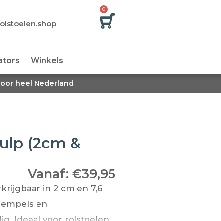
0
olstoelen.shop
ators
Winkels
door heel Nederland
ulp (2cm &
Vanaf:
€
39,95
rijgbaar in 2 cm en 7,6
rempels en
g. Ideaal voor rolstoelen,