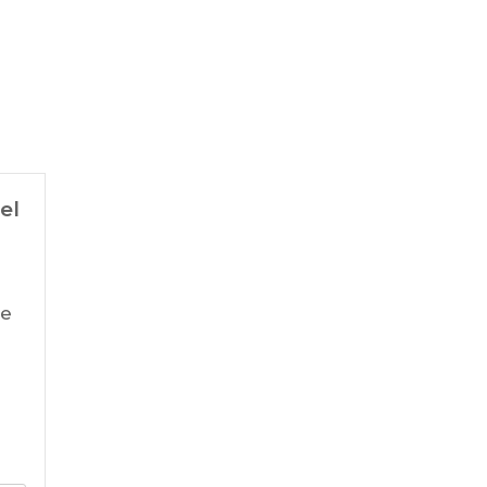
el
te