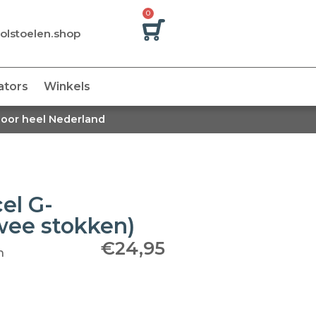
0
olstoelen.shop
ators
Winkels
door heel Nederland
el G-
wee stokken)
€
24,95
n