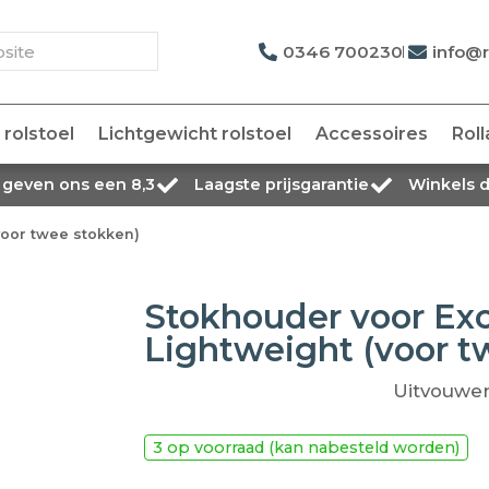
0346 700230
info@r
rolstoel
Lichtgewicht rolstoel
Accessoires
Roll
 geven ons een 8,3
Laagste prijsgarantie
Winkels 
voor twee stokken)
Stokhouder voor Exc
Lightweight (voor t
Uitvouwe
3 op voorraad (kan nabesteld worden)