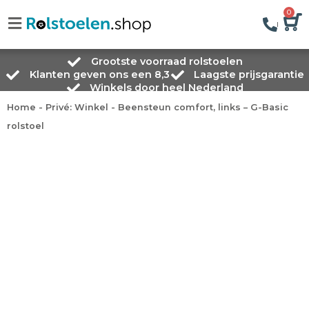
0
Grootste voorraad rolstoelen
Klanten geven ons een 8,3
Laagste prijsgarantie
Winkels door heel Nederland
Home
-
Privé: Winkel
-
Beensteun comfort, links – G-Basic
rolstoel