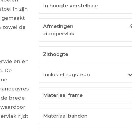
In hoogte verstelbaar
oel in zijn
is gemaakt
Afmetingen
n zowel de
zitoppervlak
Zithoogte
erwielen en
n. De
Inclusief rugsteun
ine
 manoeuvres
Materiaal frame
n de brede
 waardoor
Materiaal banden
rvlak rijdt