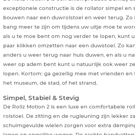
exceptionele constructie is de rollator simpel en
bouwen naar een duwrolstoel en weer terug. Zo h
bang meer te zijn om tijdens uw uitje moe te wo
als u te moe bent om nog verder te lopen, kunt 
paar klikken omzetten naar een duwstoel. Zo ka
anders u weer terug naar huis duwen, en als u na 
weer op adem bent kunt u natuurlijk ook weer ze
lopen. Kortom: ga gezellig mee met vrienden en f
het museum, de stad, of het strand.
Simpel, Stabiel & Stevig
De Rollz Motion 2 is een luxe en comfortabele rol
rolstoel. De zitting en de rugleuning zijn lekker 
schuimgevulde wielen zorgen voor extra demping
lopen op ongelijke wegen. De zachte handvatten