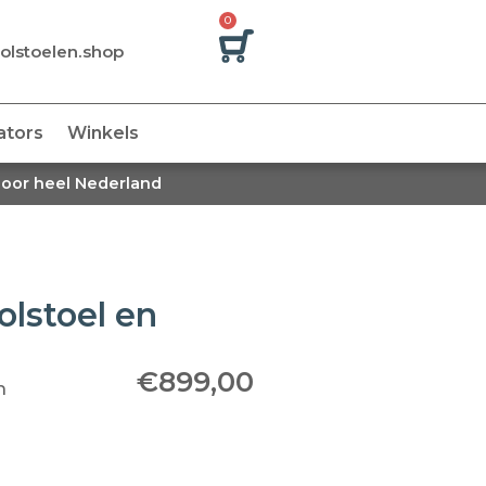
0
olstoelen.shop
ators
Winkels
door heel Nederland
lstoel en
€
899,00
n