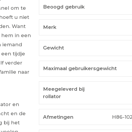
Beoogd gebruik
 snel om te
oeft u niet
rden. Want
Merk
u hem in een
n iemand
Gewicht
een tijdje
lf verder
Maximaal gebruikersgewicht
amilie naar
Meegeleverd bij
rollator
lator en
zacht en de
Afmetingen
H86-102
 bij het
 voelen