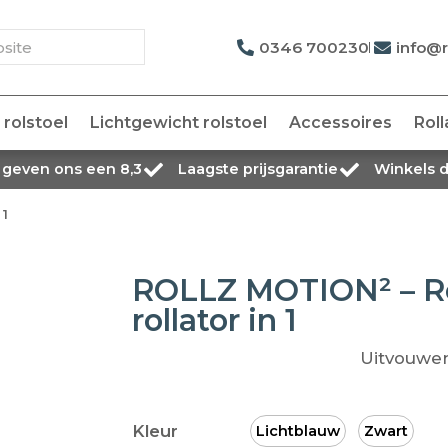
0346 700230
info@r
rolstoel
Lichtgewicht rolstoel
Accessoires
Roll
 geven ons een 8,3
Laagste prijsgarantie
Winkels 
 1
ROLLZ MOTION² – Ro
rollator in 1
Uitvouwe
Kleur
Lichtblauw
Zwart