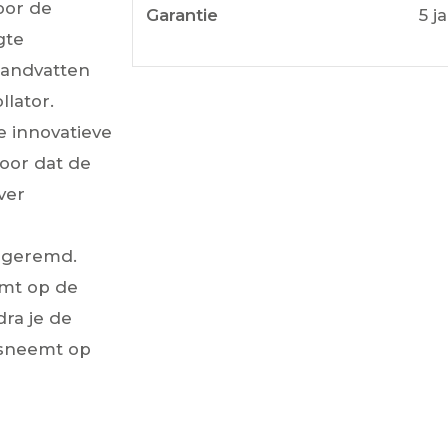
oor de
Garantie
5 j
gte
handvatten
llator.
e innovatieve
oor dat de
ver
 geremd.
eemt op de
dra je de
tsneemt op