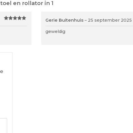
el en rollator in 1
Gerie Buitenhuis
–
25 september 2025
Gewaardeerd
5
uit 5
geweldig
te